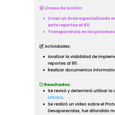
Líneas de acción:
Crear un área especializada 
ante reportes al 911.
Transparencia en los procesos 
Actividades:
Analizar la viabilidad de imple
reportes al 911.
Realizar documentos informativo
Resultados:
Se revisó y determinó utilizar l
Urbano
.
Se realizó un video sobre el Pr
Desaparecidas, fue difundido me